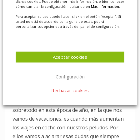
dichas cookies. Puede obtener más información, o bien conocer
cómo cambiar la configuración, pulsando en
Más información.
Para aceptar su uso puede hacer click en el botón “Aceptar”. Si
usted no está de acuerdo con alguna de estas, podrá
personalizar sus opciones a través del panel de configuración.
Aceptar cookies
Consejos para viajar en coche con tu mascota estas
vacaciones
Configuración
MIÉRCOLES, 24 JULIO 2019
Rechazar cookies
Somos muchos los que viajamos con nuestras
mascotas en el coche de forma diaria, pero
sobretodo en esta época de año, en la que nos
vamos de vacaciones, es cuando más aumentan
los viajes en coche con nuestros peludos. Por
ellos vamos a aclarar esas dudas que siempre