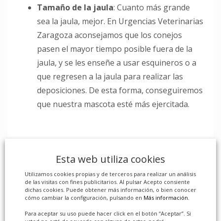
Tamaño de la jaula
: Cuanto más grande
sea la jaula, mejor. En Urgencias Veterinarias
Zaragoza aconsejamos que los conejos
pasen el mayor tiempo posible fuera de la
jaula, y se les enseñe a usar esquineros o a
que regresen a la jaula para realizar las
deposiciones. De esta forma, conseguiremos
que nuestra mascota esté más ejercitada.
Limpieza de la jaula
: La limpieza de la jaula
Esta web utiliza cookies
debe de realizarse con frecuencia, sobre
todo si hay más de un conejo en la misma
Utilizamos cookies propias y de terceros para realizar un análisis
de las visitas con fines publicitarios. Al pulsar Acepto consiente
jaula. Es fundamental usar un buen lecho
dichas cookies. Puede obtener más información, o bien conocer
cómo cambiar la configuración, pulsando en
Más información.
que no sea irritante para las vías
Para aceptar su uso puede hacer click en el botón “Aceptar”. Si
respiratorias ya que la mayoría de las veces