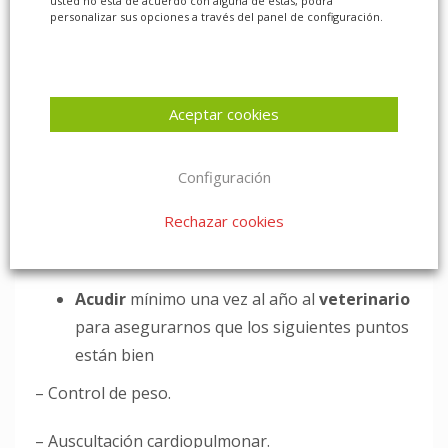
usted no está de acuerdo con alguna de estas, podrá
pasan muchas horas dentro de la jaula. Por
personalizar sus opciones a través del panel de configuración.
este motivo, queda descartado el serrín,
pellets de serrín prensado y arena de gato.
En Urgencias Veterinarias aconsejamos el
Aceptar cookies
uso de pellets de papel prensado y de
panocha de maíz, ya que no desprenden
Configuración
tanto polvo, son naturales y podrían ser
comestibles.
Rechazar cookies
Acudir
mínimo una vez al año al
veterinario
para asegurarnos que los siguientes puntos
están bien
– Control de peso.
– Auscultación cardiopulmonar.